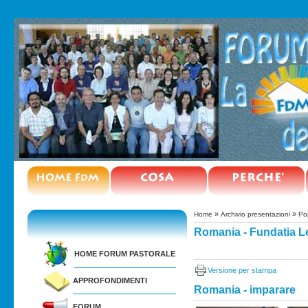
»
»
Home
Archivio presentazioni
Po
Romania - Fundatia Le
HOME FORUM PASTORALE
Versione per stampa
APPROFONDIMENTI
Romania - imparare
FORUM