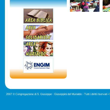
2007 © Congregazione di S. Giuseppe - Giuseppini del Murialdo - Tutti i diritti riservati •