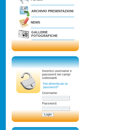
ARCHIVIO PRESENTAZIONI
NEWS
GALLERIE
FOTOGRAFICHE
Inserisci username e
password nei campi
sottostanti.
Hai dimenticato la
password?
Username:
Password: