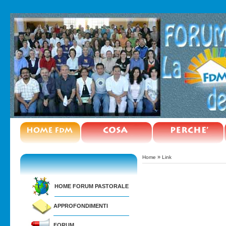
»
Home
Link
HOME FORUM PASTORALE
APPROFONDIMENTI
FORUM