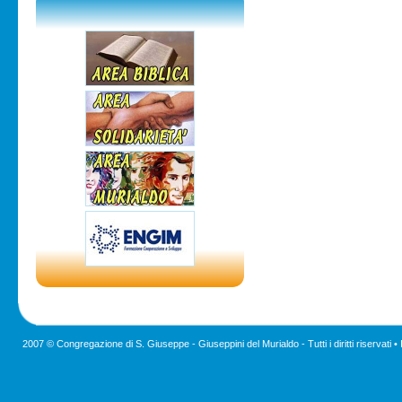
2007 © Congregazione di S. Giuseppe - Giuseppini del Murialdo - Tutti i diritti riservati •