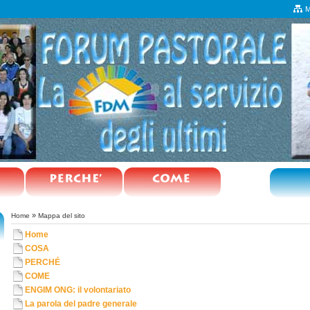
M
»
Home
Mappa del sito
Home
COSA
PERCHÉ
COME
ENGIM ONG: il volontariato
La parola del padre generale