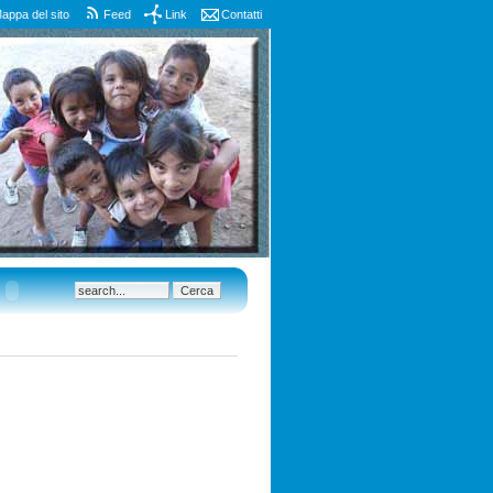
appa del sito
Feed
Link
Contatti