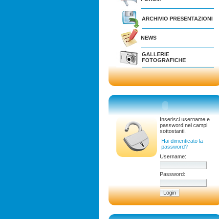
ARCHIVIO PRESENTAZIONI
NEWS
GALLERIE
FOTOGRAFICHE
Inserisci username e
password nei campi
sottostanti.
Hai dimenticato la
password?
Username:
Password: