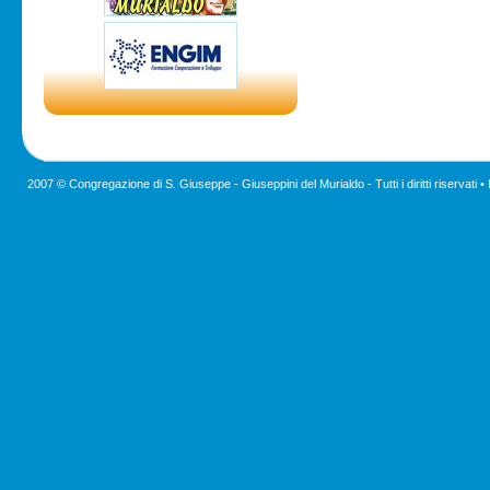
2007 © Congregazione di S. Giuseppe - Giuseppini del Murialdo - Tutti i diritti riservati •