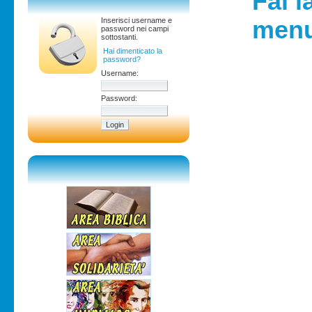
Fai l
Inserisci username e
menu 
password nei campi
sottostanti.
Hai dimenticato la
password?
Username:
Password: