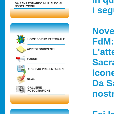
DA SAN LEONARDO MURIALDO AI
NOSTRI TEMPI
i se
Nove 
FdM: 
HOME FORUM PASTORALE
L'att
APPROFONDIMENTI
FORUM
Sacra
ARCHIVIO PRESENTAZIONI
Icone
NEWS
Da S
GALLERIE
nostr
FOTOGRAFICHE