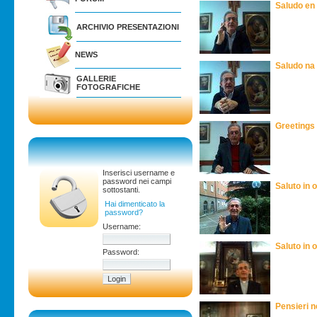
Saludo en 
ARCHIVIO PRESENTAZIONI
NEWS
Saludo na
GALLERIE
FOTOGRAFICHE
Greetings 
Inserisci username e
password nei campi
Saluto in 
sottostanti.
Hai dimenticato la
password?
Username:
Saluto in 
Password:
Pensieri n