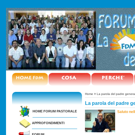
»
Home
La parola del padre genera
La parola del padre g
HOME FORUM PASTORALE
Saluto nel
APPROFONDIMENTI
FORUM