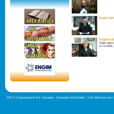
Auguri per
Augurio d
Voglio appro
un cordiale,
2007 © Congregazione di S. Giuseppe - Giuseppini del Murialdo - Tutti i diritti riservati •