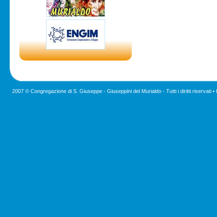
2007 © Congregazione di S. Giuseppe - Giuseppini del Murialdo - Tutti i diritti riservati •